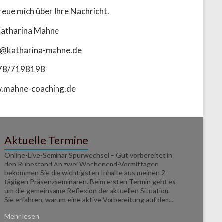
freue mich über Ihre Nachricht.
Katharina Mahne
@katharina-mahne.de
78/7198198
.mahne-coaching.de
Aktuelle Termine
Online-Live-Seminar Spurwechsel – Gut vorbereitet in
den Ruhestand An zwei Wochenend-Vormittagen
bekommen Sie die wichtigsten Inhalte aus meinen 2-
tägigen Präsenzseminaren. Beim ersten Termin geht es
um die gemeinsame Reflexion der aktuellen Situation.
Sie erfahren, warum eine aktive Vorbereitung auf den...
Mehr lesen