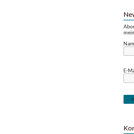
New
Abon
mein
Nam
E-Ma
Kon