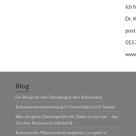
Ich 
Dr. 
post
015
www
Blog
Ein Ritual für den Übergang in den Ruhestand
Ruhestandsvorbereitung in Deutschland und Taiwan
Was ein gutes Bauchgefühl mit Zielen zu tun hat – das
Zürcher Ressourcen Modell ®
Ruhestands-Pläne konkret angehen. Los geht’s!