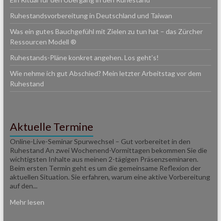
Ruhestandsvorbereitung in Deutschland und Taiwan
Was ein gutes Bauchgefühl mit Zielen zu tun hat – das Zürcher
Ressourcen Modell ®
Ruhestands-Pläne konkret angehen. Los geht’s!
Wie nehme ich gut Abschied? Mein letzter Arbeitstag vor dem
Ruhestand
Aktuelle Termine
Online-Live-Seminar Spurwechsel – Gut vorbereitet in den
Ruhestand An zwei Wochenend-Vormittagen bekommen Sie die
wichtigsten Inhalte aus meinen 2-tägigen Präsenzseminaren.
Beim ersten Termin geht es um die gemeinsame Reflexion der
aktuellen Situation. Sie erfahren, warum eine aktive Vorbereitung
auf den...
Mehr lesen