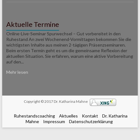
Aktuelle Termine
Online-Live-Seminar Spurwechsel – Gut vorbereitet in den
Ruhestand An zwei Wochenend-Vormittagen bekommen Sie die
wichtigsten Inhalte aus meinen 2-tägigen Präsenzseminaren.
Beim ersten Termin geht es um die gemeinsame Reflexion der
aktuellen Situation. Sie erfahren, warum eine aktive Vorbereitung
auf den...
Mehr lesen
Copyright © 2017 Dr. Katharina Mahne
Ruhestandscoaching
Aktuelles
Kontakt
Dr. Katharina
Mahne
Impressum
Datenschutzerklärung